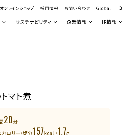
オンラインショップ
採用情報
お問い合わせ
Global
究
サステナビリティ
企業情報
IR情報
のトマト煮
20
間
分
157
1.7
のカロリー/塩分
kcal /
g