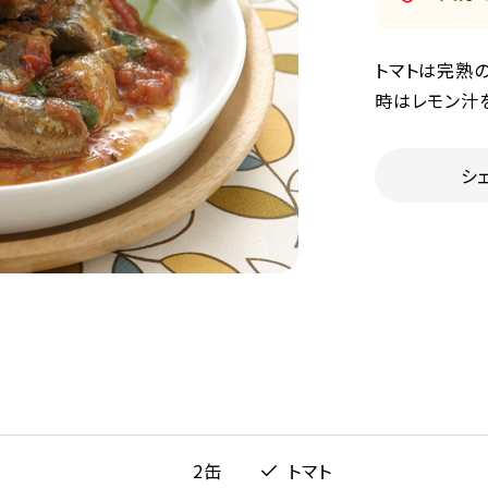
トマトは完熟
時はレモン汁
シ
2缶
トマト