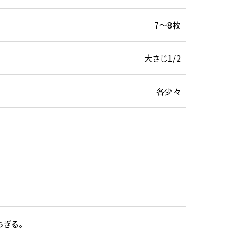
7～8枚
大さじ1/2
各少々
ちぎる。