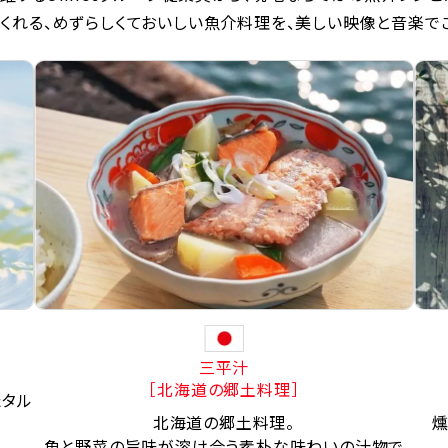
くれる、めずらしくておいしい魚介料理を、美しい映像と音楽で
三平汁
［北海道の郷土料理］
たタル
北海道の郷土料理。
燻
魚と野菜の旨味が溶け合う素朴な味わいの汁物で