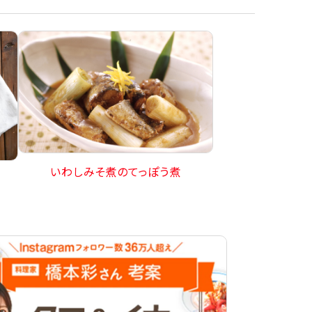
いわしみそ煮のてっぽう煮