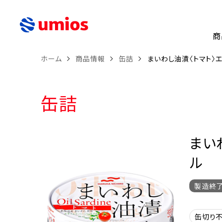
商
ホーム
商品情報
缶詰
まいわし油漬〈トマト〉
缶詰
まい
ル
製造終
缶切り