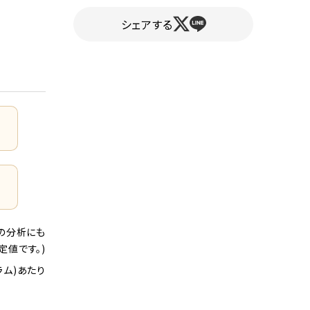
シェアする
ル品の分析にも
定値です。)
ラム)あたり