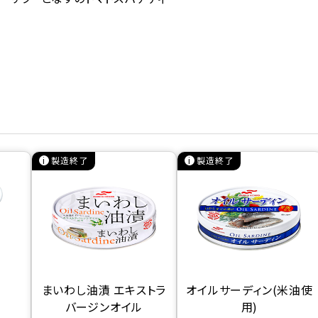
製造終了
製造終了
まいわし油漬 エキストラ
オイルサーディン(米油使
バージンオイル
用)