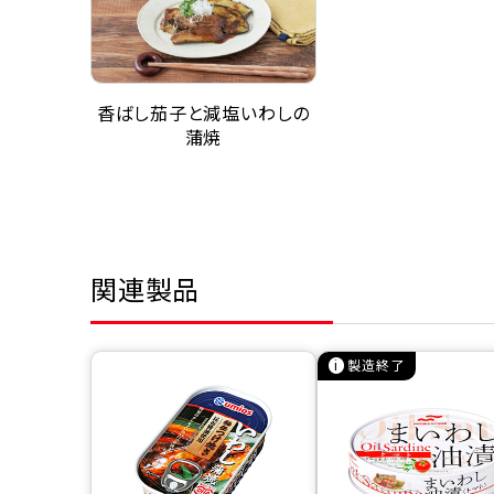
香ばし茄子と減塩いわしの
蒲焼
関連製品
製造終了