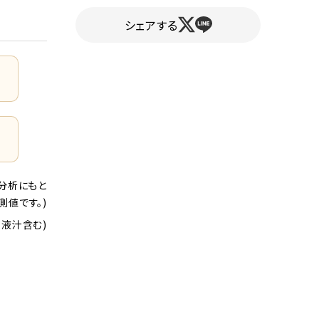
シェアする
品の分析にもと
測値です。)
・液汁含む)