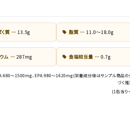
ぱく質
13.5g
脂質
11.0～18.0g
リウム
287mg
食塩相当量
0.7g
DHA:680～1500mg、EPA:980～1620mg(栄養成分値はサンプル商
づく推
(1缶当り