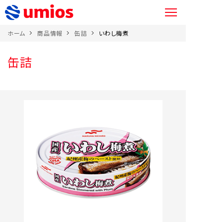
ホーム
商品情報
缶詰
いわし梅煮
缶詰