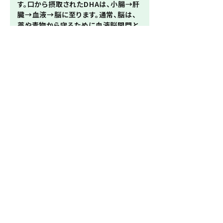
す。口から摂取されたDHAは、小腸→肝
臓→血液→脳に至ります。通常、脳は、
薬や毒物から守るために血液脳関門と
いう関所をおいていて、やたらな物質
は、ここを通れないわけですが、DHAは
この脳関門を通過することができるの
です。
一方、EPAの作用でDHAよりも比較的
強い効果がみられるものは、抗血栓作
用です。血液中に入ったEPAは、血小板
でプロスタグランディンI
という物質を
3
作り、これが、血液をかたまらせにくくす
るため、血栓ができにくいサラサラな血
になるというわけです。