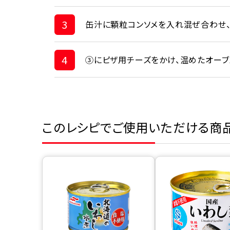
3
缶汁に顆粒コンソメを入れ混ぜ合わせ、
4
③にピザ用チーズをかけ、温めたオーブ
このレシピでご使用いただける商