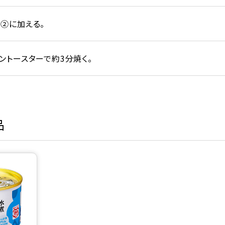
②に加える。
ントースターで約3分焼く。
品