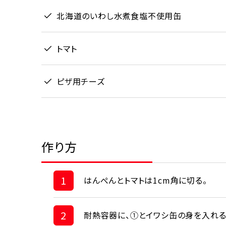
北海道のいわし水煮食塩不使用缶
トマト
ピザ用チーズ
作り方
1
はんぺんとトマトは1cm角に切る。
2
耐熱容器に、①とイワシ缶の身を入れる