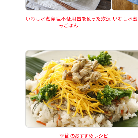
いわし水煮食塩不使用缶を使った炊込
いわし水煮
みごはん
季節のおすすめレシピ