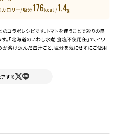
176
1.4
のカロリー/塩分
kcal /
g
とのコラボレシピです。トマトを使うことで彩りの良
す。「北海道のいわし水煮 食塩不使用缶」で、イワ
みが溶け込んだ缶汁ごと、塩分を気にせずにご使用
ェアする