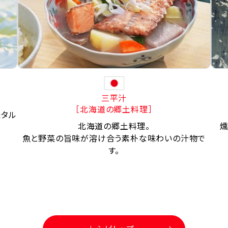
三平汁
［北海道の郷土料理］
たタル
北海道の郷土料理。
燻
魚と野菜の旨味が溶け合う素朴な味わいの汁物で
す。