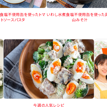
いわし水煮食塩不使用缶を使った
食塩不使用缶を使ったトマ
山みそ汁
トソースパスタ
今週の人気レシピ