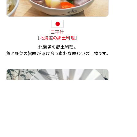
三平汁
［北海道の郷土料理］
北海道の郷土料理。
魚と野菜の旨味が溶け合う素朴な味わいの汁物です。