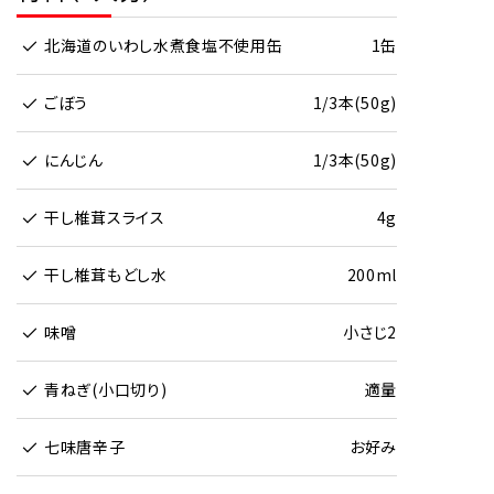
北海道のいわし水煮食塩不使用缶
1缶
ごぼう
1/3本(50g)
にんじん
1/3本(50g)
干し椎茸スライス
4g
干し椎茸もどし水
200ml
味噌
小さじ2
青ねぎ(小口切り)
適量
七味唐辛子
お好み