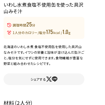
いわし水煮食塩不使用缶を使った具沢
山みそ汁
25
調理時間
分
175
1.0
1人分のカロリー/塩分
kcal /
g
北海道のいわし水煮 食塩不使用缶を使用した具沢山
なみそ汁です。イワシの栄養と旨味が溶け込んだ缶汁ご
と、塩分を気にせずに使用できます。食物繊維が豊富な
野菜と組み合わせたレシピです。
シェアする
材料（2人分）