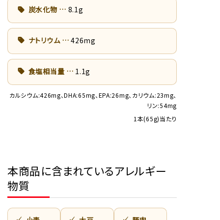
炭水化物
8.1g
ナトリウム
426mg
食塩相当量
1.1g
カルシウム:426mg、DHA:65mg、EPA:26mg、カリウム:23mg、
リン:54mg
1本(65g)当たり
本商品に含まれているアレルギー
物質
小麦
大豆
豚肉