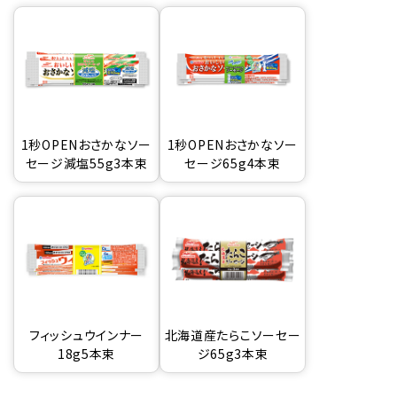
1秒OPENおさかなソー
1秒OPENおさかなソー
セージ減塩55g3本束
セージ65g4本束
フィッシュウインナー
北海道産たらこソーセー
18g5本束
ジ65g3本束