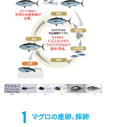
1
マグロの産卵、採卵