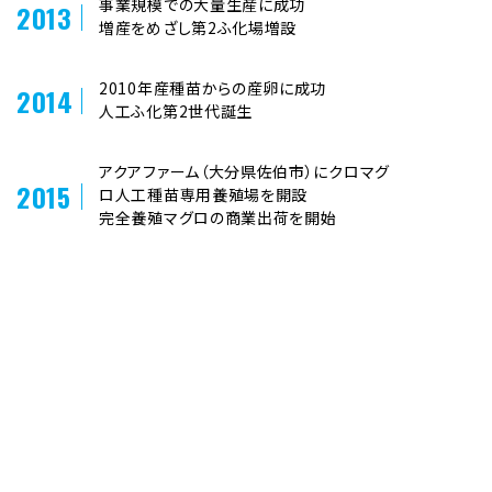
事業規模での大量生産に成功
2013
増産をめざし第2ふ化場増設
2010年産種苗からの産卵に成功
2014
人工ふ化第2世代誕生
アクアファーム（大分県佐伯市）にクロマグ
2015
ロ人工種苗専用養殖場を開設
完全養殖マグロの商業出荷を開始
2019
欧州への出荷を開始
戻る