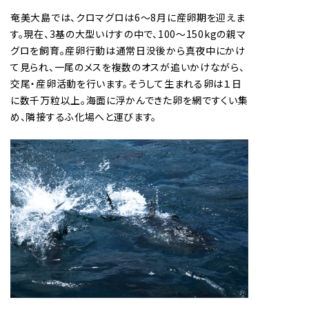
奄美大島では、クロマグロは6～8月に産卵期を迎えま
す。現在、3基の大型いけすの中で、100～150kgの親マ
グロを飼育。産卵行動は通常日没後から真夜中にかけ
て見られ、一尾のメスを複数のオスが追いかけながら、
交尾・産卵活動を行います。そうして生まれる卵は１日
に数千万粒以上。海面に浮かんできた卵を網ですくい集
め、隣接するふ化場へと運びます。