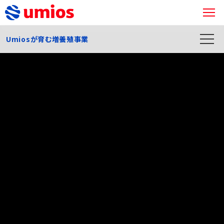
Umiosが育む増養殖事業