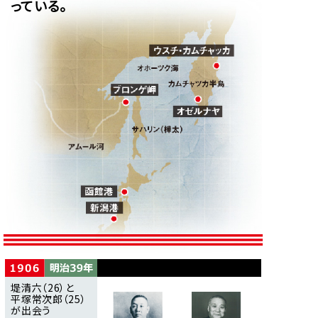
っている。
堤清六（26）と
平塚常次郎（25）
が出会う