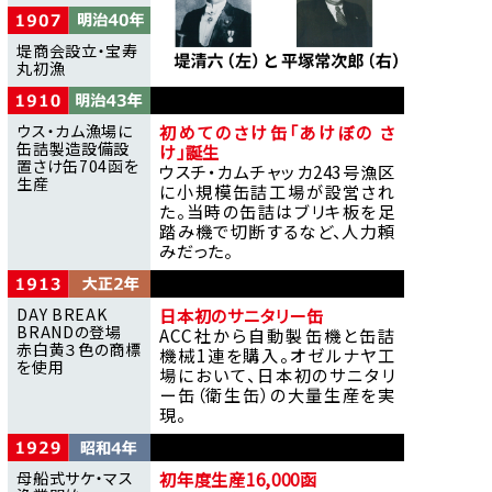
堤商会設立・宝寿
丸初漁
ウス・カム漁場に
初めてのさけ缶「あけぼの さ
缶詰製造設備設
け」誕生
置さけ缶704函を
ウスチ・カムチャッカ243号漁区
生産
に小規模缶詰工場が設営され
た。当時の缶詰はブリキ板を足
踏み機で切断するなど、人力頼
みだった。
DAY BREAK
日本初のサニタリー缶
BRANDの登場
ACC社から自動製缶機と缶詰
赤白黄３色の商標
機械1連を購入。オゼルナヤ工
を使用
場において、日本初のサニタリ
ー缶（衛生缶）の大量生産を実
現。
母船式サケ・マス
初年度生産16,000函