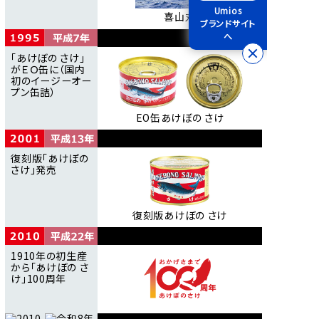
Umios
喜山丸
ブランドサイト
へ
｢あけぼの さけ｣
がＥＯ缶に（国内
初のイージーオー
プン缶詰）
EO缶あけぼの さけ
復刻版｢あけぼの
さけ｣
発売
復刻版あけぼの さけ
1910年の初生産
から
｢あけぼの さ
け｣100周年