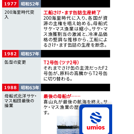
200海里時代突
工船さけ・ます缶詰生産終了
入
200海里時代に入り、各国が資
源の主権を唱え始める。母船式
サケ・マス漁業は縮小。サケ・マ
ス漁獲割当の激減と、冷凍品価
格の堅調な推移から、工船によ
るさけ・ます缶詰の生産を断念。
缶型の変更
T2号缶（ツナ2号）
それまでさけ缶の主流だったF2
号缶が、原料の高騰からT2号缶
に切り替わる。
母船式北洋サケ・
最後の母船が……
マス船団
最後の
喜山丸が最後の航海を終え、
サ
操業
ケ・マス漁業の歴史に
幕を下ろ
す。