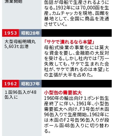
漁業開始
缶詰が母船で生産されるように
なる。1932年には70,000函を生
産。カムチャッカを現地、函館を
基地として、全国に商品を流通
させていく。
大型母船明晴丸
「サケで潰れるなら本望」
5,603ｔ出港
母船式操業の事業化には莫大
な資金を要し、金融筋の大反対
を受ける。しかし社内では「万一
失敗しても、サケで生まれた会
社が、サケで潰れるのは本望」と
の主張が大半を占めた。
１函96缶入が48
小型缶の需要拡大
缶入に
1960年の輸出向け１ポンド缶生
産終了に伴い、1961年、小型缶
需要拡大へ向け、F3号缶が木函
96缶入りで生産開始。1962年に
は木函のF2号缶96缶入りが段
ボール函48缶入りに切り替わ
る。