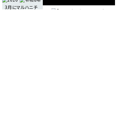
3月にマルハニチ
ロは
Umiosへ
見る・知る・楽しむ
商品情報
レシピ
品質・研究
企業情報
サステナビリティ
IR情報
ご利用にあたって
個人情報保護方針
ソーシャルメディアポリシー
アクセシビリティポリシー