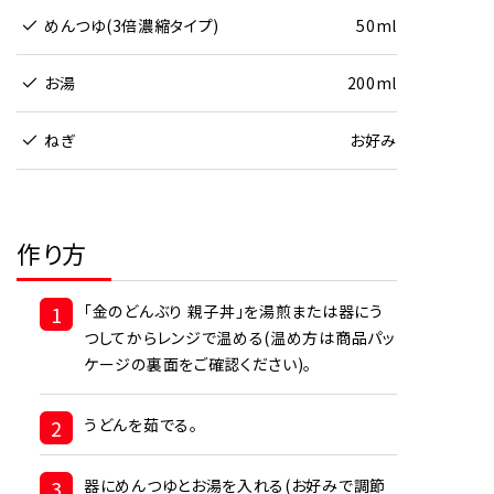
めんつゆ(3倍濃縮タイプ)
50ml
お湯
200ml
ねぎ
お好み
作り方
1
「金のどんぶり 親子丼」を湯煎または器にう
つしてからレンジで温める(温め方は商品パッ
ケージの裏面をご確認ください)。
2
うどんを茹でる。
3
器にめんつゆとお湯を入れる(お好みで調節