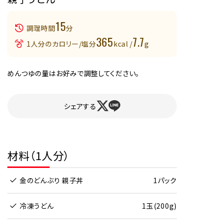
15
調理時間
分
365
7.7
1人分のカロリー/塩分
kcal /
g
めんつゆの量はお好みで調整してください。
シェアする
材料（1人分）
金のどんぶり 親子丼
1パック
冷凍うどん
1玉(200g)