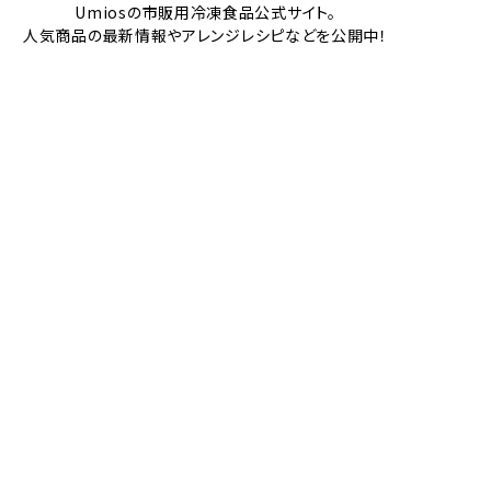
Umiosの市販用冷凍食品公式サイト。
人気商品の最新情報やアレンジレシピなどを公開中！
商品情報トップ
シリーズ商品
人気商品ランキング
CMギャラリー