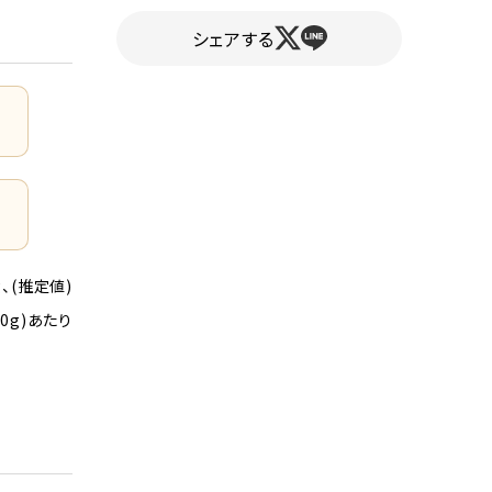
シェアする
g、(推定値)
90g)あたり