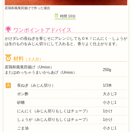
若鶏和風竜田揚げで作った場合
時間
10
分
ワンポイントアドバイス
かけダレの長ねぎを青じそにアレンジしてもＯＫ！にんにく・しょうが
は生のものをみじん切りにして入れると、香りよく仕上がります。
材料
（２人分）
若鶏和風竜田揚げ（Umios）
250g
またはめっちゃうまいからあげ（Umios）
A
長ねぎ（みじん切り）
1/3本
ポン酢
大さじ3
砂糖
小さじ1
にんにく（みじん切りもしくはチューブ）
1かけ
しょうが（みじん切りもしくはチューブ）
1かけ
ごま油
小さじ1