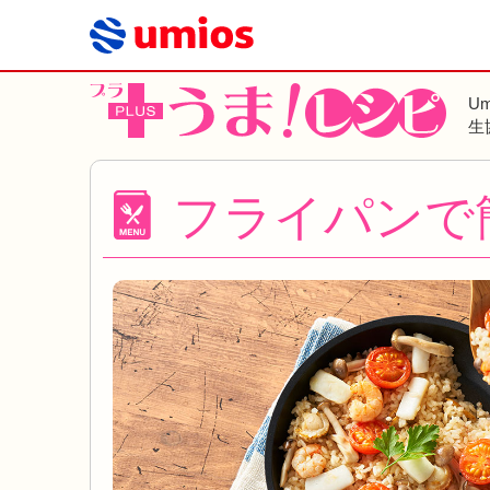
U
生
フライパンで