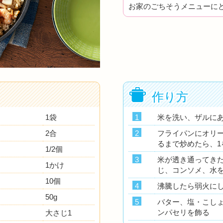
お家のごちそうメニューに
作り方
1袋
1
米を洗い、ザルに
2合
2
フライパンにオリ
るまで炒めたら、1
1/2個
3
米が透き通ってき
1かけ
じ、コンソメ、水
10個
4
沸騰したら弱火にし
50g
5
バター、塩・こし
ンパセリを飾る
大さじ1