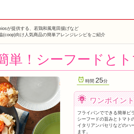
miosが提供する、若鶏和風竜田揚げなど
協(coop)向け人気商品の簡単アレンジレシピをご紹介
簡単！シーフードとト
25
時間
分
ワンポイン
フライパンでできる簡単ピ
シーフードの旨みとトマト
イタリアンパセリなどのハ
ます。