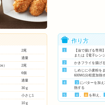
作り方
2尾
1
【油で揚げる専用
または【電子レン
適量
2
かきフライを揚げ
os）
2尾
3
しめじに小麦粉を
6個
600W1分程度加熱
適量
4
3
にバターを加え
熱する
30ｇ
5
4
、
A
を和え、
小さじ1
10ｇ