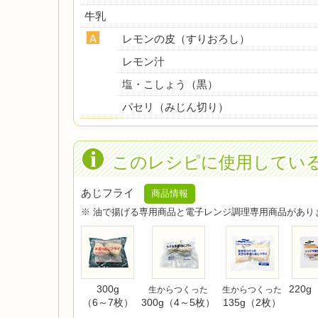
牛乳
A
レモンの皮（すりおろし）
レモン汁
塩・こしょう（黒）
パセリ（みじん切り）
このレシピに使用してい
あじフライ
商品情報
※ 油で揚げる専用商品と電子レンジ調理専用商品があり
300g
220g
生からつくった
生からつくった
（6～7枚）
300g（4～5枚）
135g（2枚）