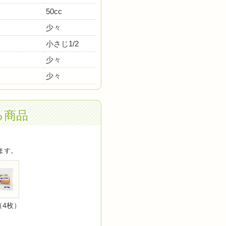
50cc
少々
小さじ1/2
少々
少々
る商品
ます。
（4枚）