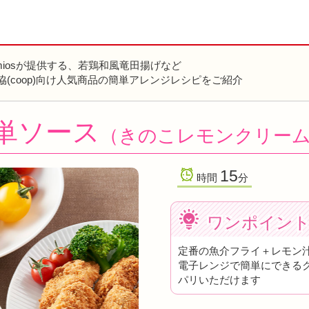
miosが提供する、若鶏和風竜田揚げなど
協(coop)向け人気商品の簡単アレンジレシピをご紹介
単ソース
（きのこレモンクリー
15
時間
分
ワンポイン
定番の魚介フライ＋レモン
電子レンジで簡単にできる
パリいただけます