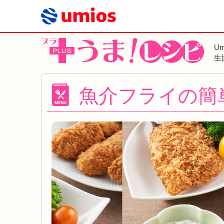
U
生
魚介フライの簡