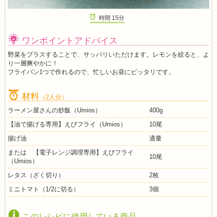
時間
15
分
ワンポイントアドバイス
野菜をプラスすることで、サッパリいただけます。レモンを絞ると、よ
り一層爽やかに！
フライパン1つで作れるので、忙しいお昼にピッタリです。
材料
（2人分）
ラーメン屋さんの炒飯（Umios）
400g
【油で揚げる専用】えびフライ（Umios）
10尾
揚げ油
適量
または 【電子レンジ調理専用】えびフライ
10尾
（Umios）
レタス（ざく切り）
2枚
ミニトマト（1/2に切る）
3個
このレシピに使用している商品