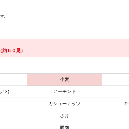
ます。
（約５０尾）
小麦
ッツ)
アーモンド
カシューナッツ
キ
さけ
豚肉