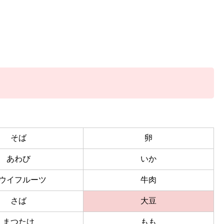
そば
卵
あわび
いか
ウイフルーツ
牛肉
さば
大豆
まつたけ
もも