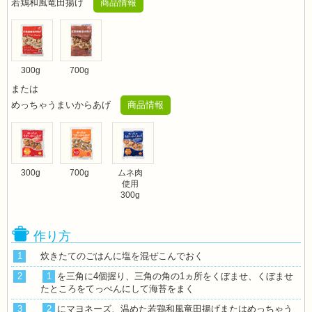
若鶏和風竜田揚げ
商品情報
300g
700g
または
めっちゃうまいからあげ
商品情報
300g
700g
ムネ肉
使用
300g
作り方
1
炊きたてのごはんに塩を混ぜこんでおく
2
1
を三角に4個握り、三角の角の1ヵ所をくぼませ、くぼませ
たところをてっぺんにして海苔をまく
3
2
にマヨネーズ、温めた若鶏和風竜田揚げまたはめっちゃう