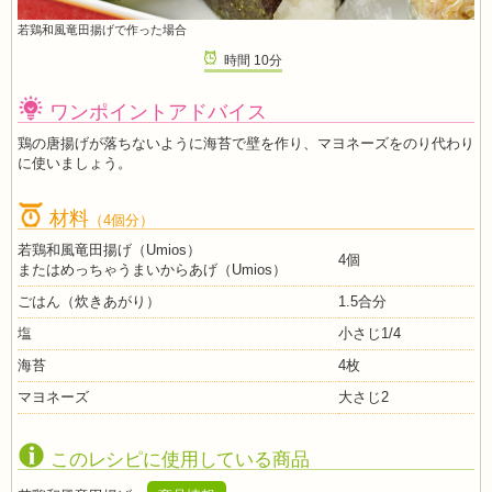
若鶏和風竜田揚げで作った場合
時間
10
分
ワンポイントアドバイス
鶏の唐揚げが落ちないように海苔で壁を作り、マヨネーズをのり代わり
に使いましょう。
材料
（4個分）
若鶏和風竜田揚げ（Umios）
4個
またはめっちゃうまいからあげ（Umios）
ごはん（炊きあがり）
1.5合分
塩
小さじ1/4
海苔
4枚
マヨネーズ
大さじ2
このレシピに使用している商品