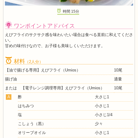
時間
15
分
ワンポイントアドバイス
えびフライのサクサク感を味わいたい場合は食べる直前に和えてくださ
い。
甘めの味付けなので、お子様も美味しくいただけます。
材料
（2人分）
【油で揚げる専用】えびフライ（Umios）
10尾
揚げ油
適量
または 【電子レンジ調理専用】えびフライ（Umios）
10尾
A
酢
大さじ1
はちみつ
小さじ1
塩
小さじ1/4
こしょう（黒）
少々
オリーブオイル
小さじ1