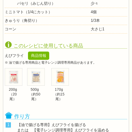
パセリ（みじん切り）
少々
ミニトマト（1/4にカット）
4個
きゅうり（角切り）
1/3本
コーン
大さじ1
このレシピに使用している商品
えびフライ
商品情報
※ 油で揚げる専用商品と電子レンジ調理専用商品があります。
200g
500g
170g
（20
（約50
（約15
尾）
尾）
尾）
作り方
1
【油で揚げる専用】えびフライを揚げる
または 【電子レンジ調理専用】えびフライを温める