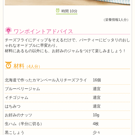
時間
10
分
（栄養情報1人分）
ワンポイントアドバイス
チーズフライにディップをそえるだけで、パーティーにピッタリのおし
ゃれなオードブルに早変わり。
材料にあるもの以外にも、お好みのジャムをつけて楽しみましょう！
材料
（4人分）
北海道で作ったカマンベール入りチーズフライ
16個
ブルーベリージャム
適宜
イチゴジャム
適宜
はちみつ
適宜
お好みのナッツ
10g
生ハム（半分に切る）
4枚
黒こしょう
少々