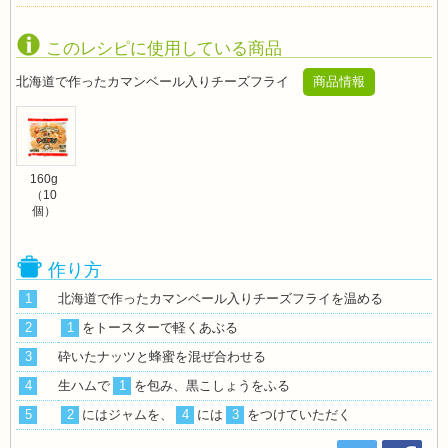
このレシピに使用している商品
北海道で作ったカマンベール入りチーズフライ
商品情報
160g
（10
個）
作り方
1
北海道で作ったカマンベール入りチーズフライを温める
2
1
をトースターで軽くあぶる
3
砕いたナッツと蜂蜜を混ぜ合わせる
4
生ハムで
1
を包み、黒こしょうをふる
5
2
にはジャムを、
4
には
3
をつけていただく