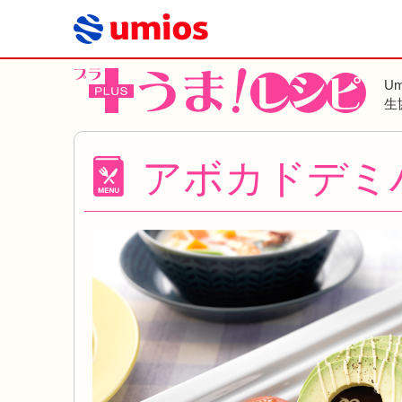
U
生
アボカドデミ