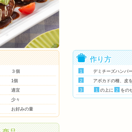
作り方
３個
1
デミチーズハンバ
1個
2
アボカドの種、皮
適宜
3
1
の上に
2
をの
少々
お好みの量
る商品