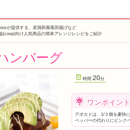
miosが提供する、若鶏和風竜田揚げなど
協(coop)向け人気商品の簡単アレンジレシピをご紹介
ハンバーグ
20
時間
分
ワンポイン
アボカドは、1/２個を豪快
ペッパーの代わりにピンク