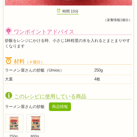
時間
10
分
（栄養情報1個分）
ワンポイントアドバイス
炒飯をレンジにかける時、小さじ1杯程度の水を入れるとまとまりやす
くなります
材料
（４個分）
ラーメン屋さんの炒飯（Umios）
250g
大葉
4枚
このレシピに使用している商品
ラーメン屋さんの炒飯
商品情報
250g
800g