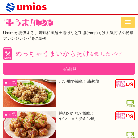
Umiosが提供する、若鶏和風竜田揚げなど
生協(coop)向け人気商品の簡単
アレンジレシピをご紹介
めっちゃうまいからあげ
を使用したレシピ
商品情報
ポン酢で簡単！油淋鶏
★人気
10分
焼肉のたれで簡単！
★人気
10分
ヤンニョムチキン風