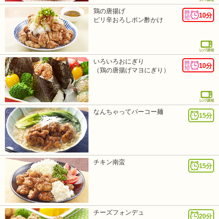
鶏の唐揚げ
10分
ピリ辛おろしポン酢かけ
いろいろおにぎり
10分
（鶏の唐揚げマヨにぎり）
なんちゃってパーコー麺
15分
チキン南蛮
15分
チーズフォンデュ
20分