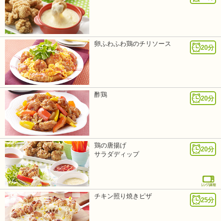
卵ふわふわ鶏のチリソース
20分
酢鶏
20分
鶏の唐揚げ
20分
サラダディップ
チキン照り焼きピザ
25分