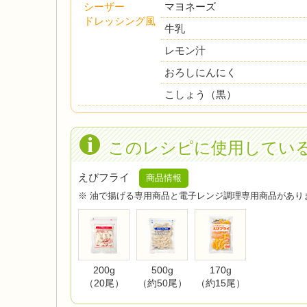
シーザー
マヨネーズ
ドレッシング風
牛乳
レモン汁
おろしにんにく
こしょう（黒）
このレシピに使用してい
えびフライ
商品情報
※ 油で揚げる専用商品と電子レンジ調理専用商品があり
200g
500g
170g
（20尾）
（約50尾）
（約15尾）