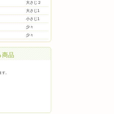
大さじ２
大さじ1
小さじ1
少々
少々
る商品
ます。