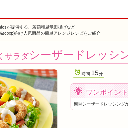
miosが提供する、若鶏和風竜田揚げなど
協(coop)向け人気商品の簡単アレンジレシピをご紹介
シーザードレッシ
くサラダ
15
時間
分
ワンポイン
簡単シーザードレッシング