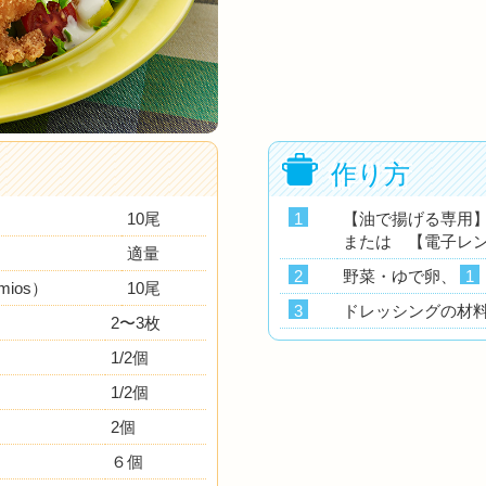
作り方
10尾
1
【油で揚げる専用
または 【電子レ
適量
2
野菜・ゆで卵、
1
ios）
10尾
3
ドレッシングの材
2〜3枚
1/2個
1/2個
2個
６個