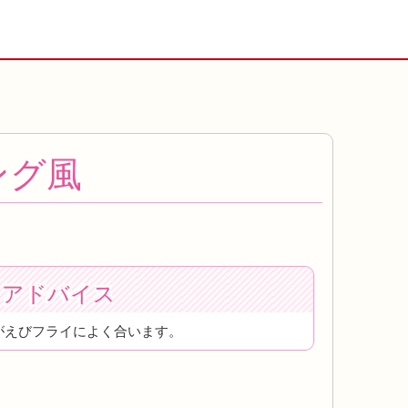
ング風
トアドバイス
がえびフライによく合います。