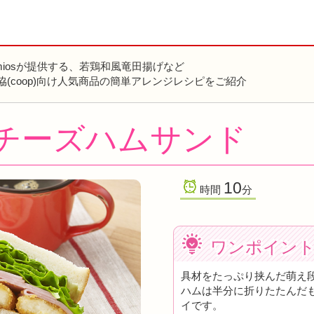
miosが提供する、若鶏和風竜田揚げなど
協(coop)向け人気商品の簡単アレンジレシピをご紹介
チーズハムサンド
10
時間
分
ワンポイン
具材をたっぷり挟んだ萌え
ハムは半分に折りたたんだ
イです。