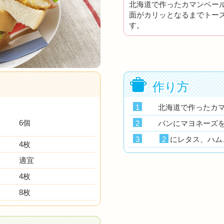
北海道で作ったカマンベー
面がカリッとなるまでトー
す。
作り方
1
北海道で作ったカ
6個
2
パンにマヨネーズ
3
2
にレタス、ハム
4枚
適宜
4枚
8枚