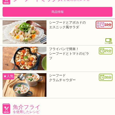
商品情報
シーフードとアボカドの
10分
エスニック風サラダ
フライパンで簡単！
25分
シーフードとトマトのピラ
フ
シーフード
★人気
30分
クラムチャウダー
魚介フライ
を使用したレシピ