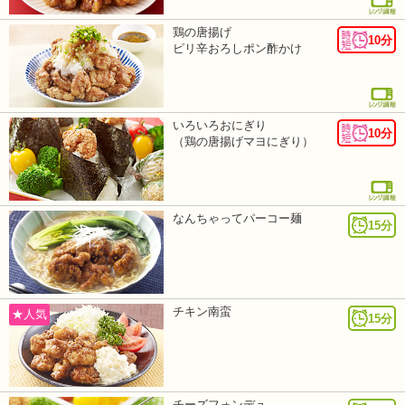
鶏の唐揚げ
10分
ピリ辛おろしポン酢かけ
いろいろおにぎり
10分
（鶏の唐揚げマヨにぎり）
なんちゃってパーコー麺
15分
チキン南蛮
★人気
15分
チーズフォンデュ