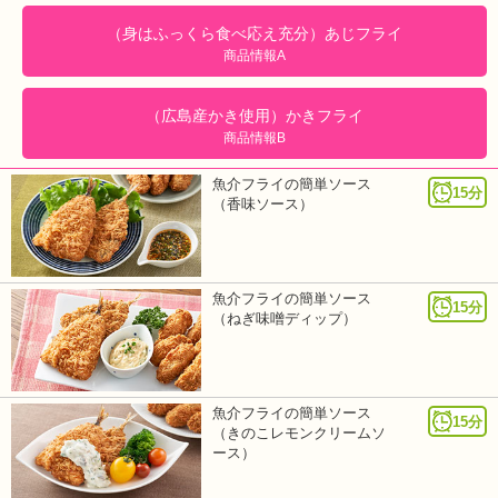
（身はふっくら食べ応え充分）あじフライ
商品情報A
（広島産かき使用）かきフライ
商品情報B
魚介フライの簡単ソース
15分
（香味ソース）
魚介フライの簡単ソース
15分
（ねぎ味噌ディップ）
魚介フライの簡単ソース
15分
（きのこレモンクリームソ
ース）