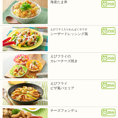
海老たま丼
15分
えびフライ入りわんぱくサラダ
15分
シーザードレッシング風
えびフライの
15分
カレーチーズ焼き
えびフライ
20分
ピザ風パエリア
チーズフォンデュ
20分