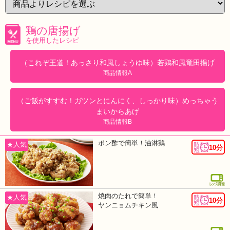
鶏の唐揚げ
を使用したレシピ
（これぞ王道！あっさり和風しょうゆ味）若鶏和風竜田揚げ
商品情報A
（ご飯がすすむ！ガツンとにんにく、しっかり味）めっちゃう
まいからあげ
商品情報B
ポン酢で簡単！油淋鶏
★人気
10分
焼肉のたれで簡単！
★人気
10分
ヤンニョムチキン風