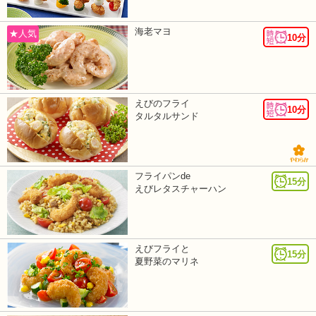
海老マヨ
★人気
10分
えびのフライ
10分
タルタルサンド
フライパンde
15分
えびレタスチャーハン
えびフライと
15分
夏野菜のマリネ