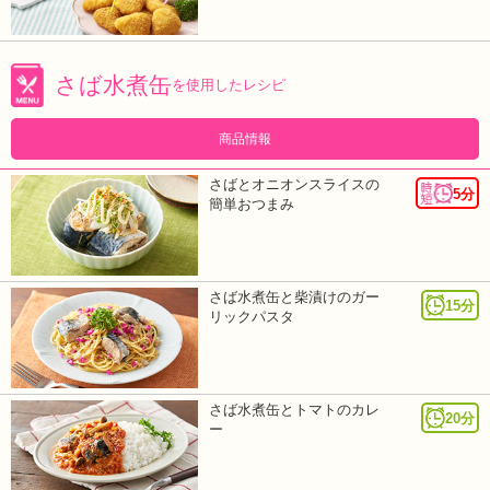
さば水煮缶
を使用したレシピ
商品情報
さばとオニオンスライスの
5分
簡単おつまみ
さば水煮缶と柴漬けのガー
15分
リックパスタ
さば水煮缶とトマトのカレ
20分
ー