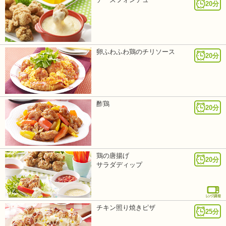
20分
卵ふわふわ鶏のチリソース
20分
酢鶏
20分
鶏の唐揚げ
20分
サラダディップ
チキン照り焼きピザ
25分