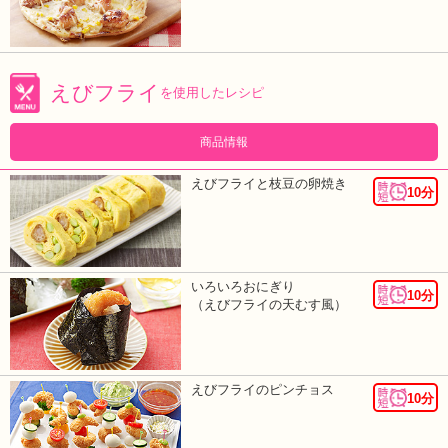
えびフライ
を使用したレシピ
商品情報
えびフライと枝豆の卵焼き
10分
いろいろおにぎり
10分
（えびフライの天むす風）
えびフライのピンチョス
10分