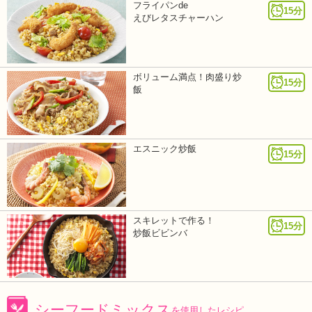
フライパンde
15分
えびレタスチャーハン
ボリューム満点！肉盛り炒
15分
飯
エスニック炒飯
15分
スキレットで作る！
15分
炒飯ビビンバ
シーフードミックス
を使用したレシピ