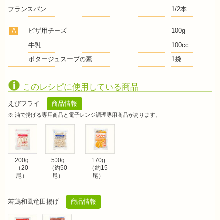
フランスパン
1/2本
A
ピザ用チーズ
100g
牛乳
100cc
ポタージュスープの素
1袋
このレシピに使用している商品
えびフライ
商品情報
※ 油で揚げる専用商品と電子レンジ調理専用商品があります。
200g
500g
170g
（20
（約50
（約15
尾）
尾）
尾）
若鶏和風竜田揚げ
商品情報