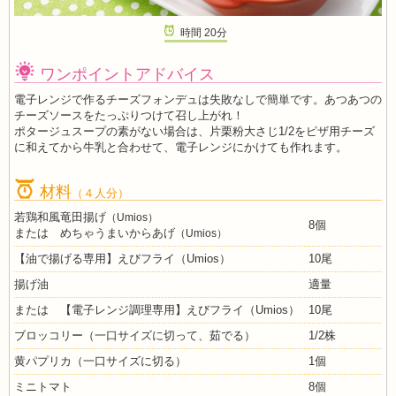
時間
20
分
ワンポイントアドバイス
電子レンジで作るチーズフォンデュは失敗なしで簡単です。あつあつの
チーズソースをたっぷりつけて召し上がれ！
ポタージュスープの素がない場合は、片栗粉大さじ1/2をピザ用チーズ
に和えてから牛乳と合わせて、電子レンジにかけても作れます。
材料
（４人分）
若鶏和風竜田揚げ
（Umios）
8個
または めちゃうまいからあげ
（Umios）
【油で揚げる専用】えびフライ（Umios）
10尾
揚げ油
適量
または 【電子レンジ調理専用】えびフライ（Umios）
10尾
ブロッコリー（一口サイズに切って、茹でる）
1/2株
黄パプリカ（一口サイズに切る）
1個
ミニトマト
8個