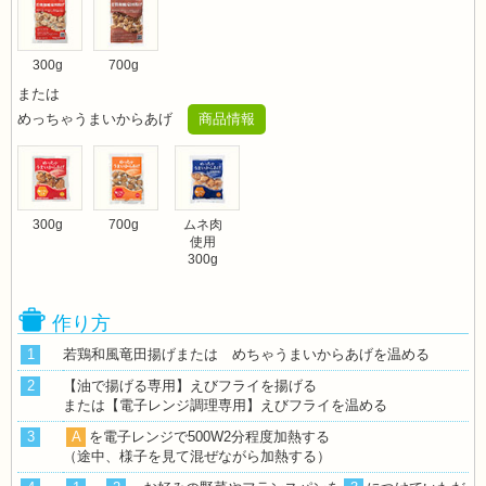
300g
700g
または
めっちゃうまいからあげ
商品情報
300g
700g
ムネ肉
使用
300g
作り方
1
若鶏和風竜田揚げまたは めちゃうまいからあげを温める
2
【油で揚げる専用】えびフライを揚げる
または【電子レンジ調理専用】えびフライを温める
3
A
を電子レンジで500W2分程度加熱する
（途中、様子を見て混ぜながら加熱する）