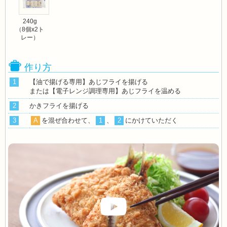
240g
（8個x2ト
レー）
作り方
1
【油で揚げる専用】あじフライを揚げる
または【電子レンジ調理専用】あじフライを温める
2
かきフライを揚げる
3
A
を混ぜ合わせて、
1
、
2
にかけていただく