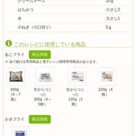
クリームチーズ
20ｇ
はちみつ
小さじ2
水
大さじ1
小ねぎ（小口切り）
5ｇ
このレシピに使用している商品
あじフライ
商品情報
※ 油で揚げる専用商品と電子レンジ調理専用商品があります。
300g
生からつく
生からつく
220g（4
（6～7
った
った
枚）
枚）
300g（4～
135g（2
5枚）
枚）
かきフライ
商品情報