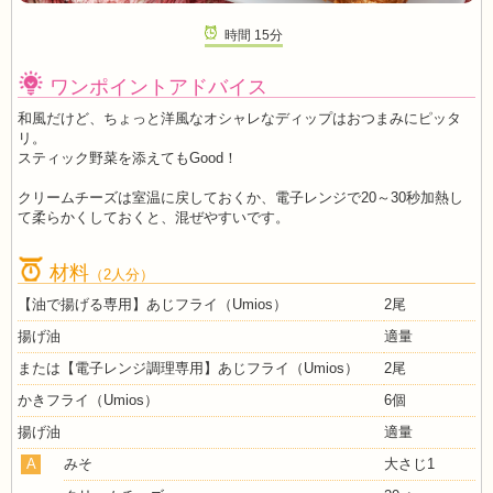
時間
15
分
ワンポイントアドバイス
和風だけど、ちょっと洋風なオシャレなディップはおつまみにピッタ
リ。
スティック野菜を添えてもGood！
クリームチーズは室温に戻しておくか、電子レンジで20～30秒加熱し
て柔らかくしておくと、混ぜやすいです。
材料
（2人分）
【油で揚げる専用】あじフライ（Umios）
2尾
揚げ油
適量
または【電子レンジ調理専用】あじフライ（Umios）
2尾
かきフライ（Umios）
6個
揚げ油
適量
A
みそ
大さじ1