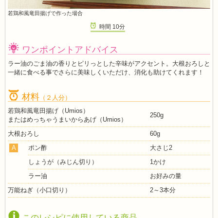
若鶏和風竜田揚げで作った場合
時間
10
分
ワンポイントアドバイス
ラー油のごま油の香りとピリっとした辛味がアクセント。大根おろしと
一緒に食べる事でさらに美味しくいただけ、消化も助けてくれます！
材料
（２人分）
若鶏和風竜田揚げ（Umios）
250g
またはめっちゃうまいからあげ（Umios）
大根おろし
60g
A
ポン酢
大さじ2
しょうが（みじん切り）
1かけ
ラー油
お好みの量
万能ねぎ（小口切り）
2～3本分
このレシピに使用している商品