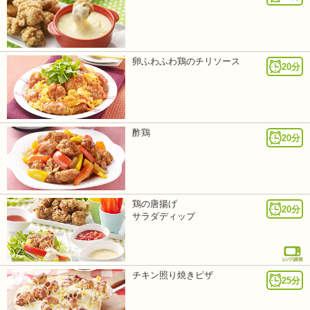
卵ふわふわ鶏のチリソース
20分
酢鶏
20分
鶏の唐揚げ
20分
サラダディップ
チキン照り焼きピザ
25分