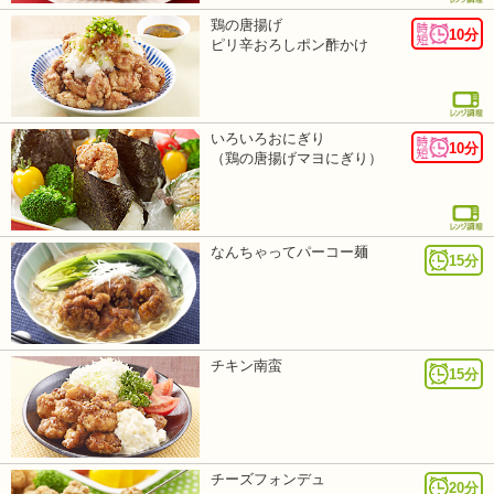
鶏の唐揚げ
10分
ピリ辛おろしポン酢かけ
いろいろおにぎり
10分
（鶏の唐揚げマヨにぎり）
なんちゃってパーコー麺
15分
チキン南蛮
15分
チーズフォンデュ
20分