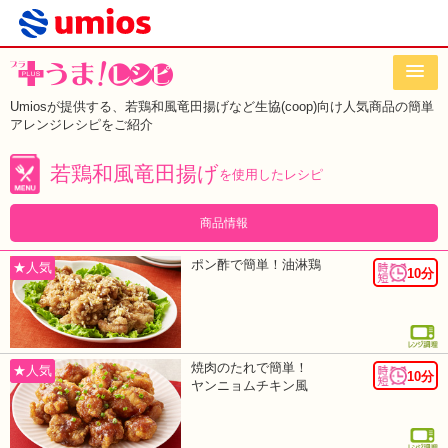
Umiosが提供する、若鶏和風竜田揚げなど
生協(coop)向け人気商品の簡単
アレンジレシピをご紹介
若鶏和風竜田揚げ
を使用したレシピ
商品情報
ポン酢で簡単！油淋鶏
★人気
10分
焼肉のたれで簡単！
★人気
10分
ヤンニョムチキン風