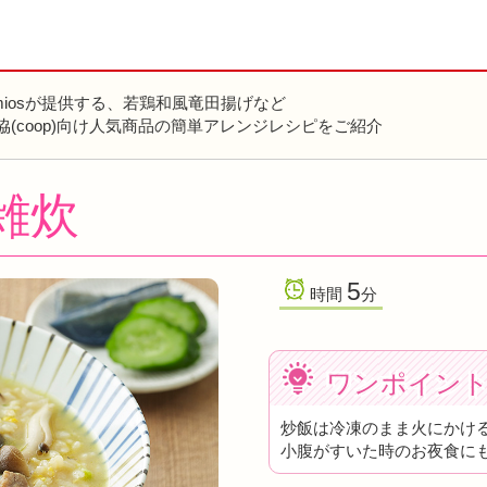
miosが提供する、若鶏和風竜田揚げなど
協(coop)向け人気商品の簡単アレンジレシピをご紹介
雑炊
5
時間
分
ワンポイン
炒飯は冷凍のまま火にかけ
小腹がすいた時のお夜食に