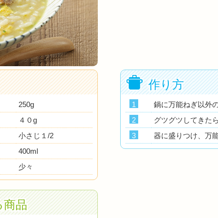
作り方
250g
1
鍋に万能ねぎ以外
４０g
2
グツグツしてきたら
小さじ１/2
3
器に盛りつけ、万
400ml
少々
る商品