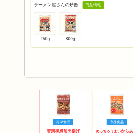
ラーメン屋さんの炒飯
商品情報
250g
800g
冷凍食品
冷凍食品
若鶏和風竜田揚げ
から
めっちゃうまい