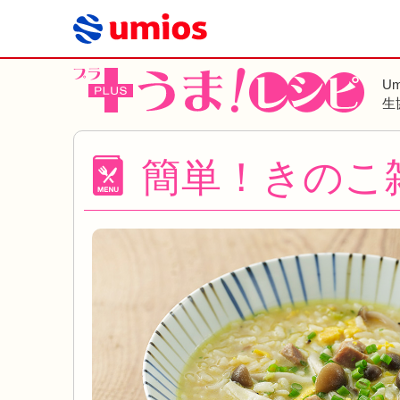
U
生
簡単！きのこ