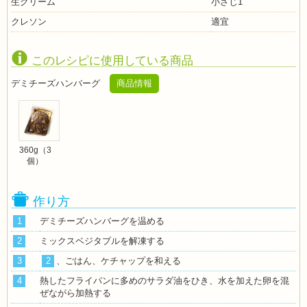
生クリーム
小さじ1
クレソン
適宜
このレシピに使用している商品
デミチーズハンバーグ
商品情報
360g（3
個）
作り方
1
デミチーズハンバーグを温める
2
ミックスベジタブルを解凍する
3
2
、ごはん、ケチャップを和える
4
熱したフライパンに多めのサラダ油をひき、水を加えた卵を混
ぜながら加熱する