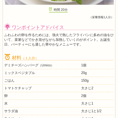
時間
20
分
（栄養情報1人分）
ワンポイントアドバイス
ふわふわの卵を作るためには、強火で熱したフライパンに多めの油をひ
いて、菜箸などでかき混ぜながら加熱していくのがポイント。お誕生
日、パーティーにも適した華やかなメニューです。
材料
（１人分）
デミチーズハンバーグ
1個
（Umios）
ミックスベジタブル
20g
ごはん
150g
トマトケチャップ
大さじ2
卵
2個
水
大さじ1
サラダ油
大さじ1と1/2