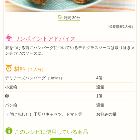
時間
30
分
（栄養情報1人分）
ワンポイントアドバイス
衣をつける前にハンバーグについているデミグラスソースは取り除きメ
ンチカツのソースに。
材料
（４人分）
デミチーズハンバーグ
4個
（Umios）
小麦粉
適量
卵
1個
パン粉
適量
（付け合わせ）千切りキャベツ、トマト等
お好みの量
このレシピに使用している商品