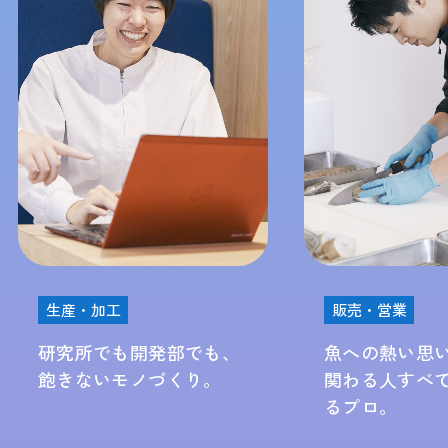
販売・営業
開発部でも、
魚への熱い思いを胸に、
ノづくり。
関わる人すべてを勝たせ
るプロ。