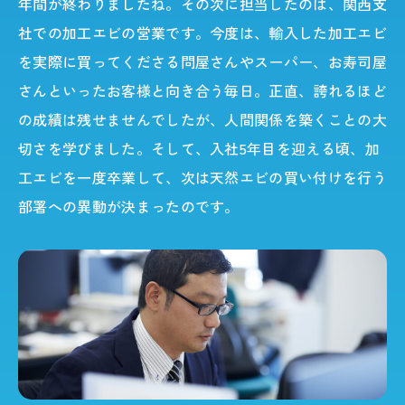
年間が終わりましたね。その次に担当したのは、関西支
社での加工エビの営業です。今度は、輸入した加工エビ
を実際に買ってくださる問屋さんやスーパー、お寿司屋
さんといったお客様と向き合う毎日。正直、誇れるほど
の成績は残せませんでしたが、人間関係を築くことの大
切さを学びました。そして、入社5年目を迎える頃、加
工エビを一度卒業して、次は天然エビの買い付けを行う
部署への異動が決まったのです。