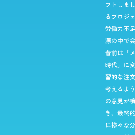
フトしま
るプロジ
労働力不
源の中で
昔前は「
時代」に
習的な注
考えるよ
の意見が
き、最終
に様々な