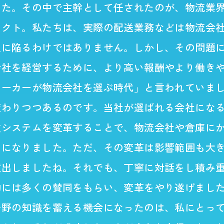
した。その中で主幹として任されたのが、物流業
ェクト。私たちは、実際の配送業務などは物流会
足に陥るわけではありません。しかし、その問題
会社を経営するために、より高い報酬やより働き
メーカーが物流会社を選ぶ時代」と言われていま
変わりつつあるのです。当社が選ばれる会社にな
文システムを変革することで、物流会社や倉庫に
うになりました。ただ、その変革は影響範囲も大
噴出しましたね。それでも、丁寧に対話をし積み
的には多くの賛同をもらい、変革をやり遂げまし
分野の知識を蓄える機会になったのは、私にとっ