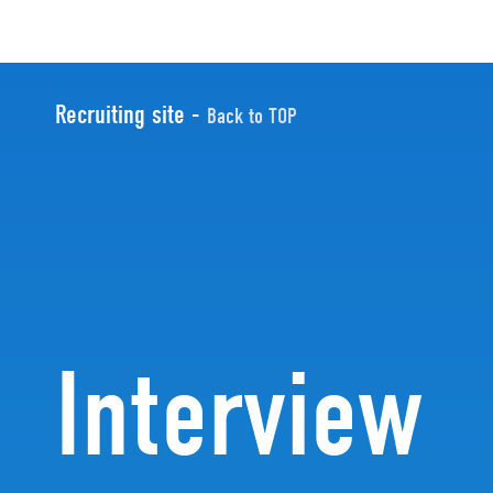
Recruiting site -
Back to TOP
Interview