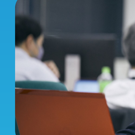
About Umios
Inte
海を起点とした挑戦の歴史
社
Umiosとしてのこれから
トップメッセージ
キーワードで見るUmios