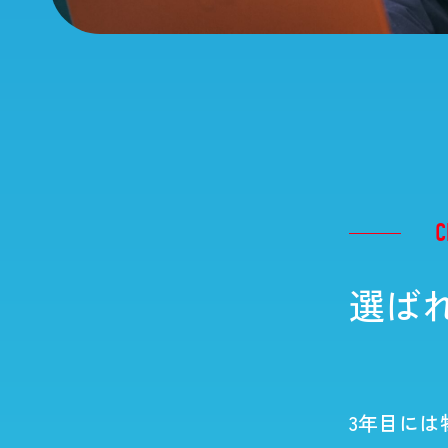
Cross talk
短期海外実務研修
食でつながる！私たち
科会
C
選ば
3年目に