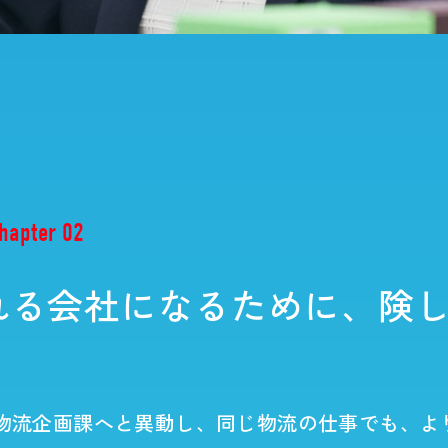
Benefits
Informa
研修制度とキャリア
採用情報
のお店創り分
ウェルビーイングと福利厚生
グループ
インター
hapter 02
れる会社になるために、険
は物流企画課へと異動し、同じ物流の仕事でも、よ