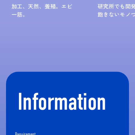
天然、養殖。
エビ
研究所でも開発部でも、
飽きないモノづくり。
Information
Requirement