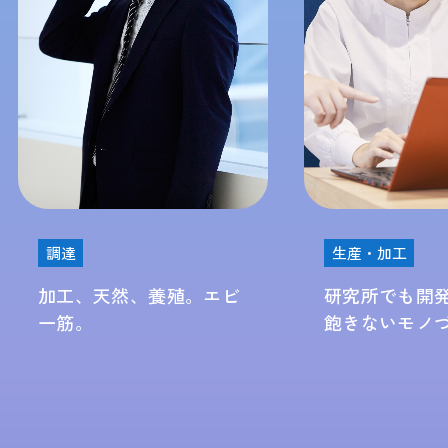
調達
生産・加工
加工、天然、養殖。
エビ
研究所でも開
一筋。
飽きないモノ