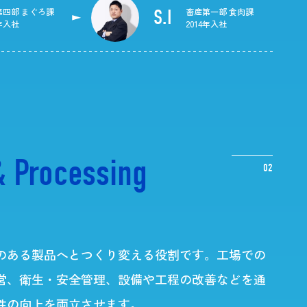
第四部
まぐろ課
S.I
畜産第一部
食肉課
3年入社
2014年入社
&
Processing
02
のある製品へとつくり変える役割です。工場での
営、衛生・安全管理、設備や工程の改善などを通
性の向上を両立させます。