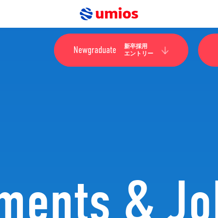
新卒採用
Newgraduate
エントリー
tments &
Jo