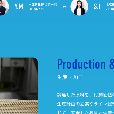
Y.M
水産第三部
えび一課
S.I
水産
2007年入社
201
Production 
生産・加工
調達した原料を、付加価値
生産計画の立案やライン運
じて、安定した品質と生産