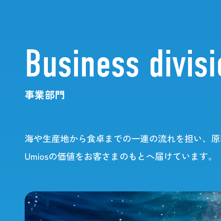
Business divis
事業部門
About Umios
Inte
海や生産地から食卓までの一連の流れを担い、原
Umiosの価値をお客さまのもとへ届けています。
海を起点とした挑戦の歴史
社
Umiosとしてのこれから
トップメッセージ
キーワードで見るUmios