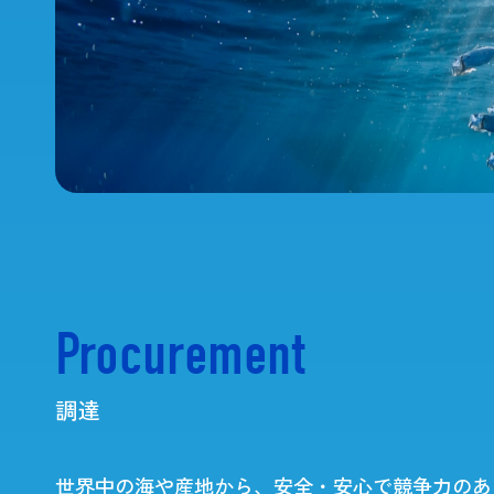
Cross talk
短期海外実務研修
食でつながる！私たち
科会
Procurement
調達
世界中の海や産地から、安全・安心で競争力のあ