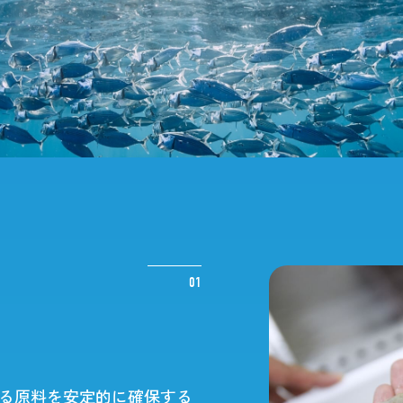
Benefits
Informa
研修制度とキャリア
採用情報
のお店創り分
ウェルビーイングと福利厚生
グループ
インター
01
る原料を安定的に確保する