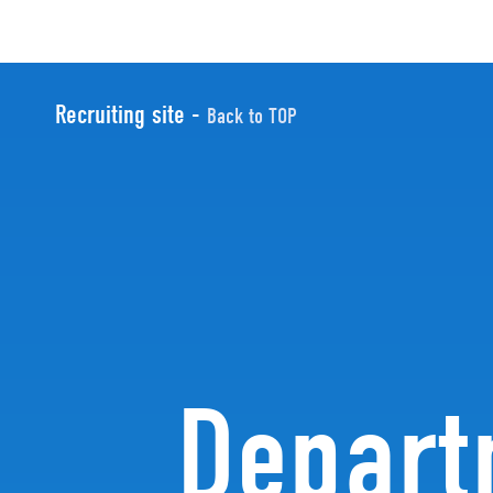
Recruiting site -
Back to TOP
Depar