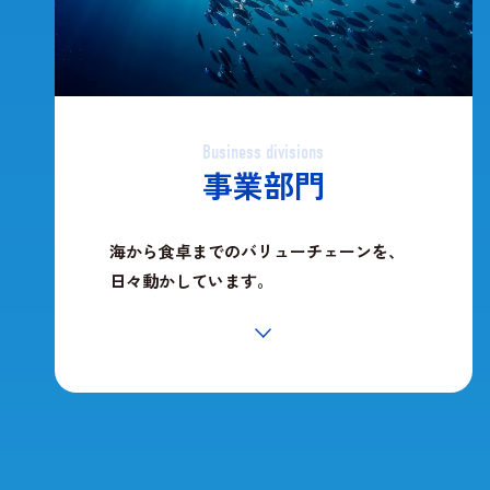
Business divisions
事業部門
海から食卓までのバリューチェーンを、
日々動かしています。