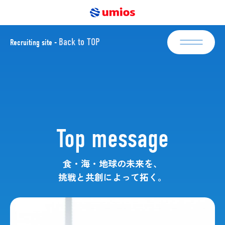
Back to TOP
Recruiting site -
新卒採用
Newgraduate
エントリー
キャリア採用
Mid-career
Top message
エントリー
食・海・地球の未来を、
About Umios
挑戦と共創によって拓く。
Interviews
Business