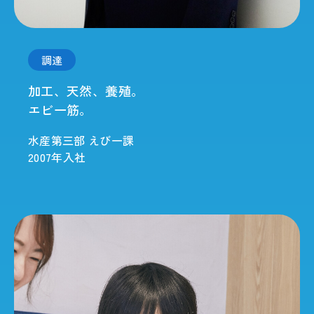
調達
加工、天然、養殖。
エビ一筋。
水産第三部 えび一課
2007年入社