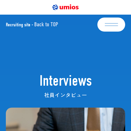
Back to TOP
Recruiting site -
新卒採用
Newgraduate
エントリー
キャリア採用
Mid-career
Interviews
エントリー
社員インタビュー
About Umios
Interviews
Business