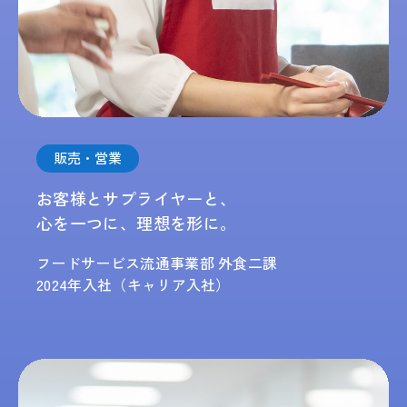
販売・営業
お客様とサプライヤーと、
心を一つに、理想を形に。
フードサービス流通事業部 外食二課
2024年入社（キャリア入社）