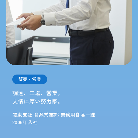
販売・営業
調達、工場、営業。
人情に厚い努力家。
関東支社 食品営業部 業務用食品一課
2006年入社