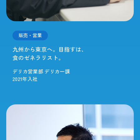
販売・営業
九州から東京へ。目指すは、
食のゼネラリスト。
デリカ営業部 デリカ一課
2021年入社