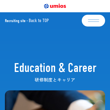
Back to TOP
Recruiting site -
新卒採用
Newgraduate
エントリー
キャリア採用
Mid-career
Education & Career
エントリー
研修制度とキャリア
About Umios
Interviews
Business