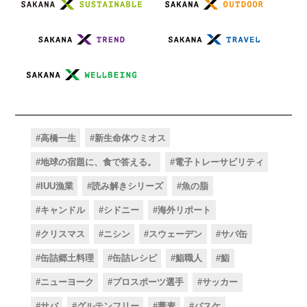
#高橋一生
#新生命体ウミオス
#地球の宿題に、食で答える。
#電子トレーサビリティ
#IUU漁業
#読み解きシリーズ
#魚の脂
#キャンドル
#シドニー
#海外リポート
#クリスマス
#ニシン
#スウェーデン
#サバ缶
#缶詰郷土料理
#缶詰レシピ
#鮨職人
#鮨
#ニューヨーク
#プロスポーツ選手
#サッカー
#サバ
#グルテンフリー
#蕎麦
#バスケ