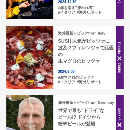
2024.11.19
#海を荒す“嫌われ者”
#イタリア
#海外リポート
海外最新トピックfrom Italy
SUSHI人気がピッツァに
波及？フィレンツェで話題
の
生マグロのピッツァ
2024.9.30
#生マグロのピッツァ
#イタリア
#海外リポート
海外最新トピックfrom Germany
世界で最も‟ドライ”な
ビール!? ドイツから
粉末ビールが登場