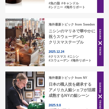
#魚の脂
#キャンドル
#シドニー
#海外リポート
海外最新トピック from Sweden
ニシンのマリネで華やかに
サカナクロスとは？
祝うスウェーデンの
クリスマステーブル
2025.12.24
INSTAGRAM
#クリスマス
#ニシン
インスタグラム
#スウェーデン
#海外リポート
海外最新トピック from NY
日本の職人技を継承する
アメリカ人鮨シェフが活躍
成熟するNYの鮨シーン
2025.9.8