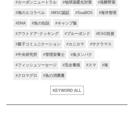
#カーボンニュートラル
#地球温暖化対策
#発酵野菜
#海のエコラベル
#MSC認証
#SeaBOS
#海洋管理
#DHA
#魚の缶詰
#キャンプ飯
#アウトドア･クッキング
#ブルーボンド
#ESG投資
#親子コミュニケーション
#カニカマ
#サクラマス
#中央研究所
#管理栄養士
#魚タンパク
#フィッシュソーセージ
#完全養殖
#スマ
#海
#クロマグロ
#魚の消費量
KEYWORD ALL