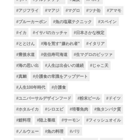
#アジフライ
#マアジ
#マグロ
#ツナ缶
#アマモ
#ブルーカーボン
#魚の塩蔵テクニック
#スペイン
#イカ
#イサバのカッチャ
#日本さかな検定
#ととけん
#海を荒す“嫌われ者”
#イタリア
#豊後水道
#佐伯寿司海道
#生マグロのピッツァ
#海の思い出
#人生は出会いの連続
#じゃこ天
#真鯛
#介護食の常識をアップデート
#人生100年時代
#介護食
#ユニバーサルデザインフード
#粉末ビール
#ドイツ
#ホタルイカ
#シロエビ
#培養魚肉
#魚タンパク質
#鯉料理
#陸上養殖
#サーモン
#フィッシュオイル
#ノルウェー
#魚の料理
#パリ