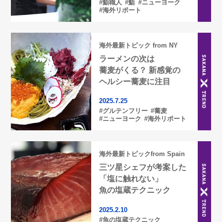
#鮨職人
#鮨
#ニューヨーク
#海外リポート
海外最新トピック from NY
ラーメンの次は
蕎麦がくる？ 新感覚の
ヘルシー蕎麦に注目
2025.7.25
#グルテンフリー
#蕎麦
#ニューヨーク
#海外リポート
海外最新トピックfrom Spain
三ツ星シェフが考案した
「塩に触れない」
魚の塩蔵テクニック
2025.2.10
#魚の塩蔵テクニック