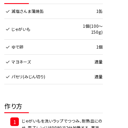
減塩さんま蒲焼缶
1缶
1個(100～
じゃがいも
150g)
ゆで卵
1個
マヨネーズ
適量
パセリ(みじん切り)
適量
作り方
1
じゃがいもを洗いラップでつつみ、耐熱皿にの
せ、電子レンジ(600W)で2分加熱する。裏返