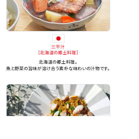
三平汁
［北海道の郷土料理］
北海道の郷土料理。
魚と野菜の旨味が溶け合う素朴な味わいの汁物です。