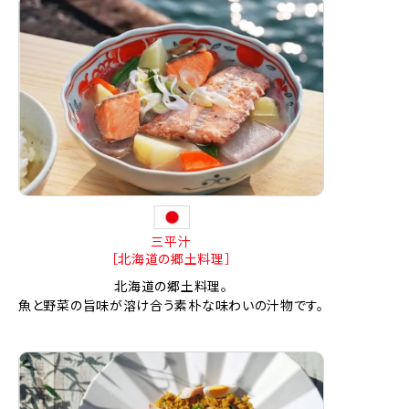
三平汁
［北海道の郷土料理］
北海道の郷土料理。
魚と野菜の旨味が溶け合う素朴な味わいの汁物です。