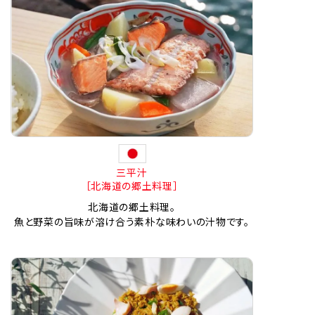
三平汁
［北海道の郷土料理］
北海道の郷土料理。
魚と野菜の旨味が溶け合う素朴な味わいの汁物です。