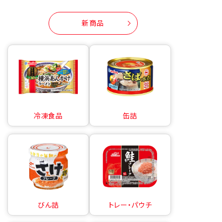
新商品
冷凍食品
缶詰
びん詰
トレー・パウチ