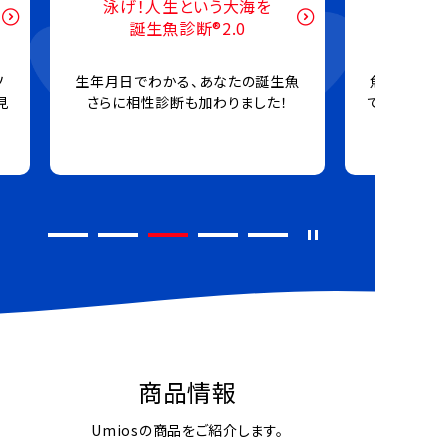
魚と、その先へ
サカナクロス
魚
魚とさまざまなテーマを掛け合わせ
Umiosのパー
て魚の多様な価値や可能性をお伝え
します！
商品情報
Umiosの商品をご紹介します。