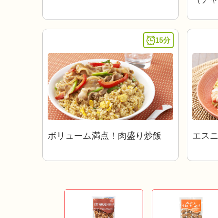
15分
ボリューム満点！肉盛り炒飯
エス