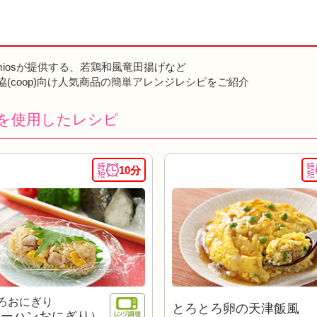
miosが提供する、若鶏和風竜田揚げなど
協(coop)向け人気商品の簡単アレンジレシピをご紹介
を使用したレシピ
10分
ろおにぎり
とろとろ卵の天津飯風
ャーハンおにぎり）