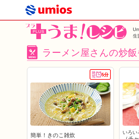
U
生
ラーメン屋さんの炒飯
5分
いろい
簡単！きのこ雑炊
（チ