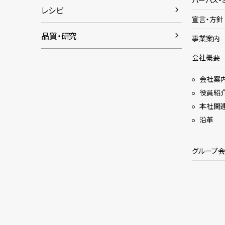
パーパス・
レシピ
宣言・方針
品質・研究
事業案内
会社概要
会社案
役員紹
本社関
沿革
グループ