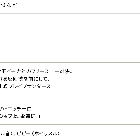
他）など。
大王イーカとのフリースロー対決。
れる反則技を前にして、
、川崎ブレイブサンダース
ッハ・ニッチーロ
シップよ、永遠に。
」
ル音）、ピピー（ホイッスル）