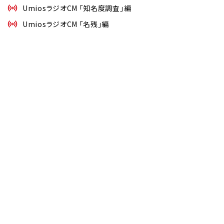
UmiosラジオCM 「知名度調査」編
UmiosラジオCM 「名残」編
見る・知る・楽しむ
商品情報
レシピ
品質・研究
企業情報
サステナビリティ
IR情報
ご利用にあたって
個人情報保護方針
ソーシャルメディアポリシー
アクセシビリティポリシー