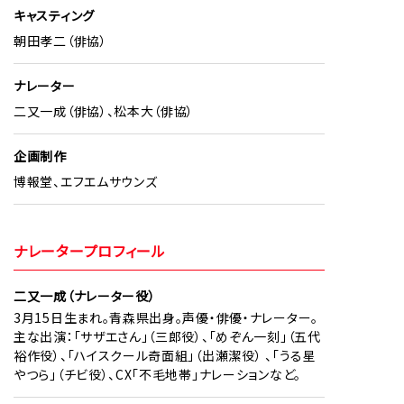
キャスティング
朝田孝二（俳協）
ナレーター
二又一成（俳協）、松本大（俳協）
企画制作
博報堂、エフエムサウンズ
ナレータープロフィール
二又一成（ナレーター役）
3月15日生まれ。青森県出身。声優・俳優・ナレーター。
主な出演：「サザエさん」（三郎役）、「めぞん一刻」（五代
裕作役）、「ハイスクール奇面組」（出瀬潔役） 、「うる星
やつら」（チビ役）、CX「不毛地帯」ナレーションなど。